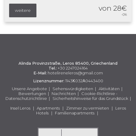
von 28€
weitere
-0%
Alinda Provinzstraße, Leros 85400, Griechenland
Tel.:
+30 2247024164
E-Mail:
hotelireneleros@gmail.com
Lizenznummer:
1143Κ032Α0443400
Unsere Angebote
|
Sehenswürdigkeiten
|
Aktivitäten
|
Bewertungen
|
Nachrichten
|
Cookie-Richtlinie -
Datenschutzrichtlinie
|
Sicherheitshinweise für das Grundstück
|
Insel Leros
|
Apartments
|
Zimmer zu vermieten
|
Leros
Hotels
|
Familienapartments
|