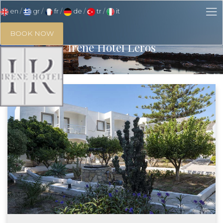
en
gr
fr
de
tr
it
BOOK NOW
Irene Hotel Leros