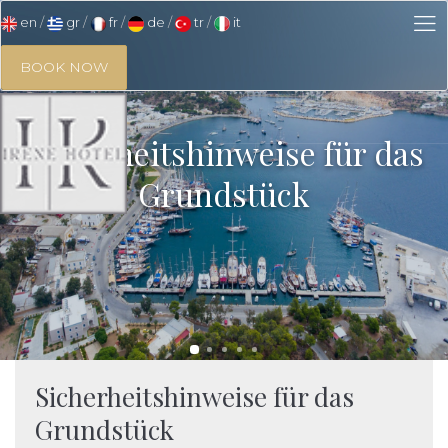
en
gr
fr
de
tr
it
BOOK NOW
Sicherheitshinweise für das
Grundstück
Sicherheitshinweise für das
Grundstück