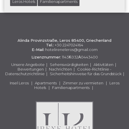
Leros Hotels
Familienapartments
Alinda Provinzstraße, Leros 85400, Griechenland
Tel.:
+30 2247024164
E-Mail:
hotelireneleros@gmail.com
Lizenznummer:
1143Κ032Α0443400
Unsere Angebote
|
Sehenswürdigkeiten
|
Aktivitäten
|
Bewertungen
|
Nachrichten
|
Cookie-Richtlinie -
Datenschutzrichtlinie
|
Sicherheitshinweise für das Grundstück
|
Insel Leros
|
Apartments
|
Zimmer zu vermieten
|
Leros
Hotels
|
Familienapartments
|