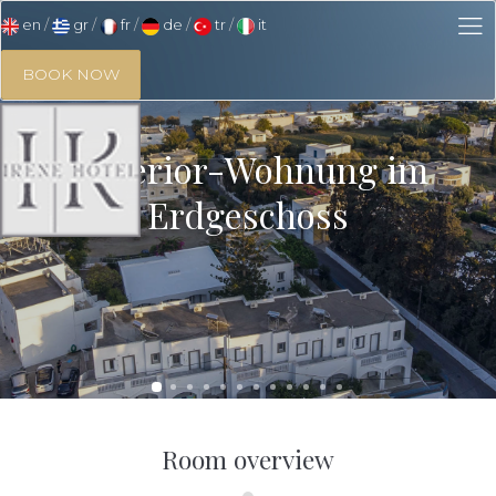
en
gr
fr
de
tr
it
BOOK NOW
Superior-Wohnung im
Erdgeschoss
Room overview