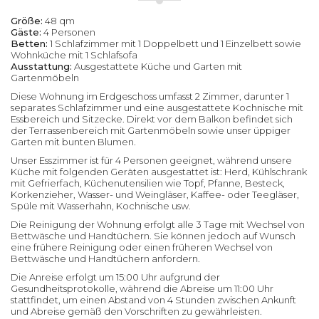
Größe:
48 qm
Gäste:
4 Personen
Betten:
1 Schlafzimmer mit 1 Doppelbett und 1 Einzelbett sowie
Wohnküche mit 1 Schlafsofa
Ausstattung:
Ausgestattete Küche und Garten mit
Gartenmöbeln
Diese Wohnung im Erdgeschoss umfasst 2 Zimmer, darunter 1
separates Schlafzimmer und eine ausgestattete Kochnische mit
Essbereich und Sitzecke. Direkt vor dem Balkon befindet sich
der Terrassenbereich mit Gartenmöbeln sowie unser üppiger
Garten mit bunten Blumen.
Unser Esszimmer ist für 4 Personen geeignet, während unsere
Küche mit folgenden Geräten ausgestattet ist: Herd, Kühlschrank
mit Gefrierfach, Küchenutensilien wie Topf, Pfanne, Besteck,
Korkenzieher, Wasser- und Weingläser, Kaffee- oder Teegläser,
Spüle mit Wasserhahn, Kochnische usw.
Die Reinigung der Wohnung erfolgt alle 3 Tage mit Wechsel von
Bettwäsche und Handtüchern. Sie können jedoch auf Wunsch
eine frühere Reinigung oder einen früheren Wechsel von
Bettwäsche und Handtüchern anfordern.
Die Anreise erfolgt um 15:00 Uhr aufgrund der
Gesundheitsprotokolle, während die Abreise um 11:00 Uhr
stattfindet, um einen Abstand von 4 Stunden zwischen Ankunft
und Abreise gemäß den Vorschriften zu gewährleisten.