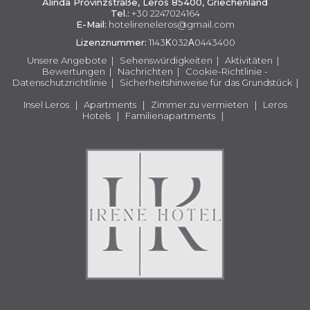
Alinda Provinzstraße, Leros 85400, Griechenland
Tel.:
+30 2247024164
E-Mail:
hotelireneleros@gmail.com
Lizenznummer:
1143Κ032Α0443400
Unsere Angebote
|
Sehenswürdigkeiten
|
Aktivitäten
|
Bewertungen
|
Nachrichten
|
Cookie-Richtlinie -
Datenschutzrichtlinie
|
Sicherheitshinweise für das Grundstück
|
Insel Leros
|
Apartments
|
Zimmer zu vermieten
|
Leros
Hotels
|
Familienapartments
|